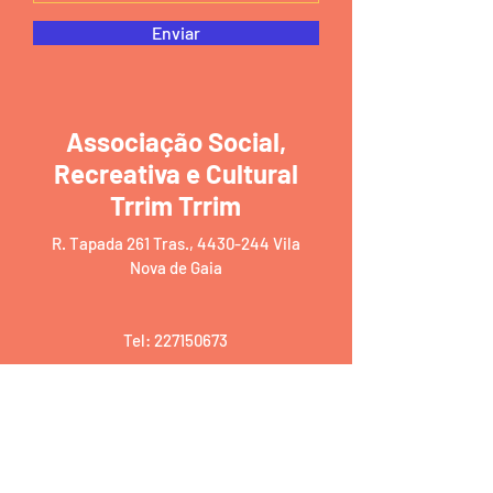
Enviar
Associação Social,
Recreativa e Cultural
Trrim Trrim
R. Tapada 261 Tras.,
4430-244
Vila
Nova de Gaia
Tel:
227150673