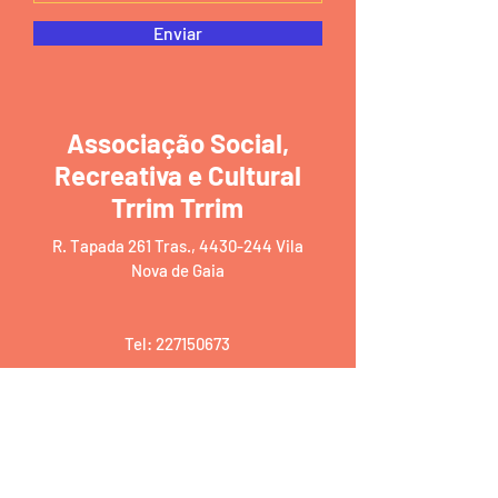
Enviar
Associação Social,
Recreativa e Cultural
Trrim Trrim
R. Tapada 261 Tras.,
4430-244
Vila
Nova de Gaia
Tel:
227150673