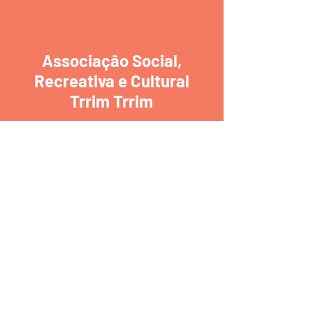
Associação Social,
Recreativa e Cultural
Trrim Trrim
R. Tapada 261 Tras.,
4430-244
Vila
Nova de Gaia
Tel:
227150673