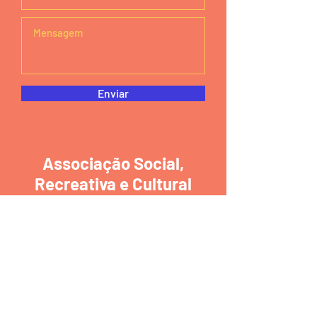
Enviar
Associação Social,
Recreativa e Cultural
Trrim Trrim
R. Tapada 261 Tras.,
4430-244
Vila
Nova de Gaia
Tel:
227150673